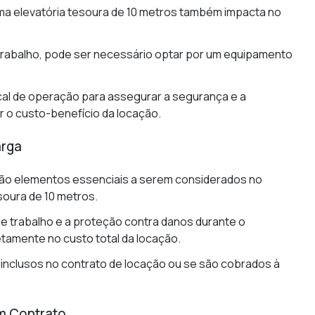
rma elevatória tesoura de 10 metros também impacta no
rabalho, pode ser necessário optar por um equipamento
local de operação para assegurar a segurança e a
 o custo-benefício da locação.
arga
são elementos essenciais a serem considerados no
soura de 10 metros.
e trabalho e a proteção contra danos durante o
tamente no custo total da locação.
 inclusos no contrato de locação ou se são cobrados à
m Contrato