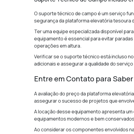
O suporte técnico de campo é um serviço fu
segurança da plataforma elevatória tesoura d
Ter uma equipe especializada disponível para
equipamento é essencial para evitar paradas
operações em altura.
Verificar se o suporte técnico está incluso n
adicionais e assegurar a qualidade do serviço
Entre em Contato para Saber
A avaliação do preço da plataforma elevatóri
assegurar o sucesso de projetos que envolve
A locação desse equipamento apresenta um e
equipamentos modernos e bem conservados, 
Ao considerar os componentes envolvidos n