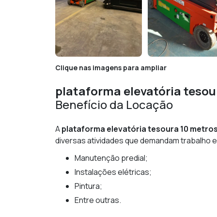
Clique nas imagens para ampliar
plataforma elevatória tesou
Benefício da Locação
A
plataforma elevatória tesoura 10 metro
diversas atividades que demandam trabalho e
Manutenção predial;
Instalações elétricas;
Pintura;
Entre outras.