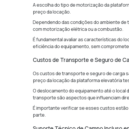
A escolha do tipo de motorização da platafo
preço da locação.
Dependendo das condições do ambiente de t
com motorização elétrica ou a combustão.
É fundamental avaliar as características do 
eficiência do equipamento, sem comprometer
Custos de Transporte e Seguro de C
Os custos de transporte e seguro de carga 
preço da locação da plataforma elevatória te
O deslocamento do equipamento até o local d
transporte são aspectos que influenciam dire
É importante verificar se esses custos estão
parte.
Suporte Técnico de Campo Incluso e