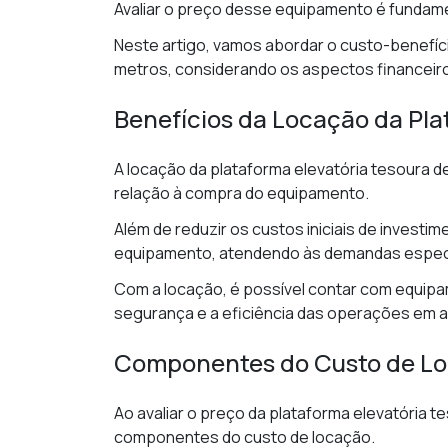
Avaliar o preço desse equipamento é fundame
Neste artigo, vamos abordar o custo-benefíci
metros, considerando os aspectos financeir
Benefícios da Locação da Pla
A locação da plataforma elevatória tesoura 
relação à compra do equipamento.
Além de reduzir os custos iniciais de investim
equipamento, atendendo às demandas especí
Com a locação, é possível contar com equi
segurança e a eficiência das operações em al
Componentes do Custo de L
Ao avaliar o preço da plataforma elevatória t
componentes do custo de locação.