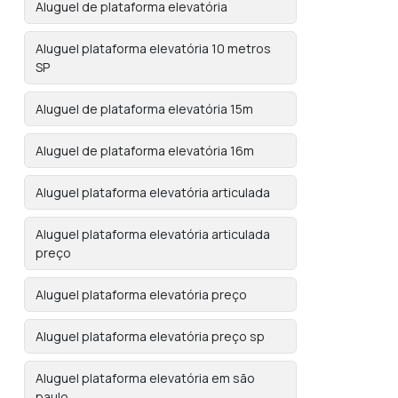
Aluguel de plataforma elevatória
Aluguel plataforma elevatória 10 metros
SP
Aluguel de plataforma elevatória 15m
Aluguel de plataforma elevatória 16m
Aluguel plataforma elevatória articulada
Aluguel plataforma elevatória articulada
preço
Aluguel plataforma elevatória preço
Aluguel plataforma elevatória preço sp
Aluguel plataforma elevatória em são
paulo