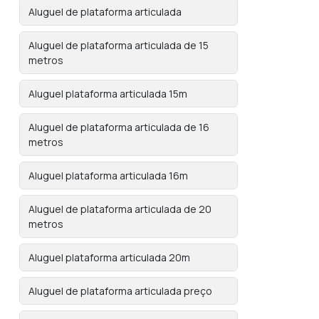
Aluguel de plataforma articulada
Aluguel de plataforma articulada de 15
metros
Aluguel plataforma articulada 15m
Aluguel de plataforma articulada de 16
metros
Aluguel plataforma articulada 16m
Aluguel de plataforma articulada de 20
metros
Aluguel plataforma articulada 20m
Aluguel de plataforma articulada preço