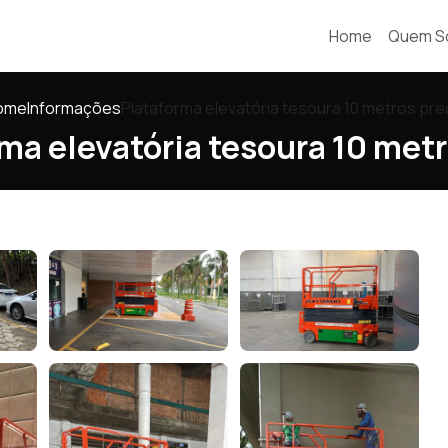
Home
Quem S
ome
Informações
Plataforma elevatória tesoura 10 metros pr
ma elevatória tesoura 10 met