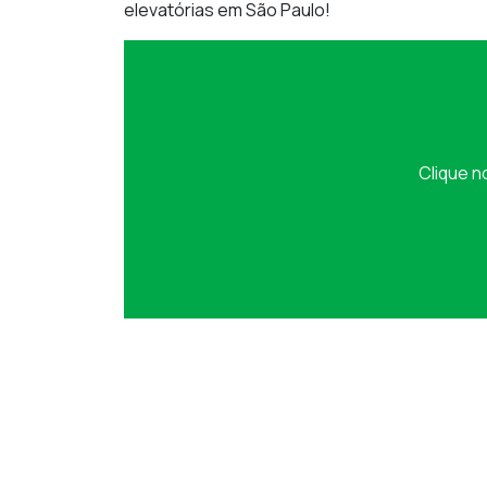
elevatórias em São Paulo!
Clique n