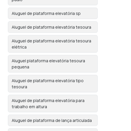
Aluguel de plataforma elevatória sp
Aluguel de plataforma elevatória tesoura
Aluguel de plataforma elevatória tesoura
elétrica
Aluguel plataforma elevatória tesoura
pequena
Aluguel de plataforma elevatória tipo
tesoura
Aluguel de plataforma elevatória para
trabalho em altura
Aluguel de plataforma de lança articulada