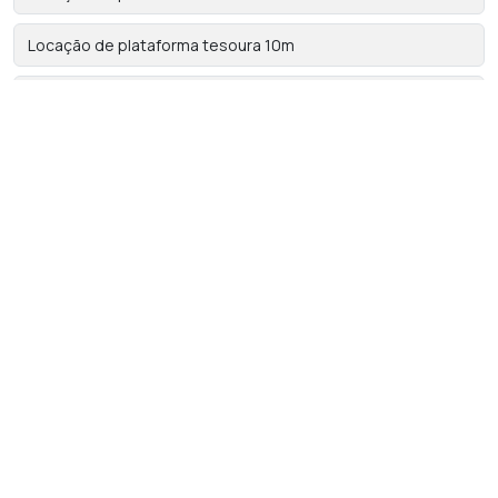
Locação de plataforma tesoura 10m
Locação de plataforma tesoura elétrica
Locação de plataforma tipo tesoura
Locação de plataformas
Locação de PTA em são paulo
Locadora de plataforma elevatória tesoura
Locadora de plataforma tesoura elétrica
Locadora de plataformas articuladas
Locadora de plataformas tesouras