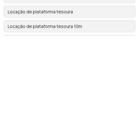
Locação de plataforma tesoura
Locação de plataforma tesoura 10m
Locação de plataforma tesoura elétrica
Locação de plataforma tipo tesoura
Locação de plataformas
Locação de PTA em são paulo
Locadora de plataforma elevatória tesoura
Locadora de plataforma tesoura elétrica
Locadora de plataformas articuladas